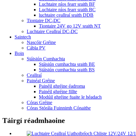
Luchtaire níos fearr sraith BF
Luchtaire níos fearr sraith BC
luchtaire ceallraí sraith DDB
Tiontaire DC-DC
Tiontaire 24V go 12V sraith NT
Luchtaire Ceallraí DC-DC
Saintech
Nascóir Gréine
Cábla PV
Boin
Stáisiún Cumhachta
Stáisiún cumhachta sraith BE
Stáisiún cumhachta sraith BS
Ceallraí
Painéal Gréine
Painéil ghréine éadroma
Painéil ghréine fillte
Modúil ghréine fuaite le héadach
Córas Gréine
Córas Stórála Fuinnimh Cónaithe
Táirgí réadmhaoine