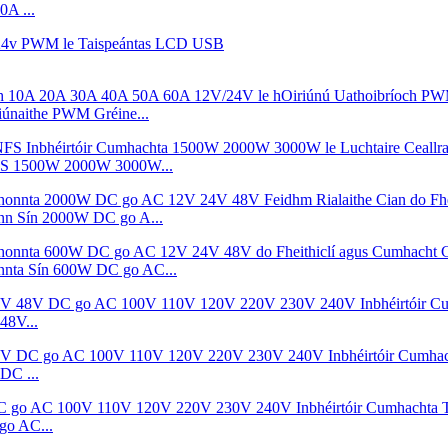
0A ...
únaithe PWM Gréine...
 NFS 1500W 2000W 3000W...
onn Sín 2000W DC go A...
onnta Sín 600W DC go AC...
48V...
DC ...
go AC...