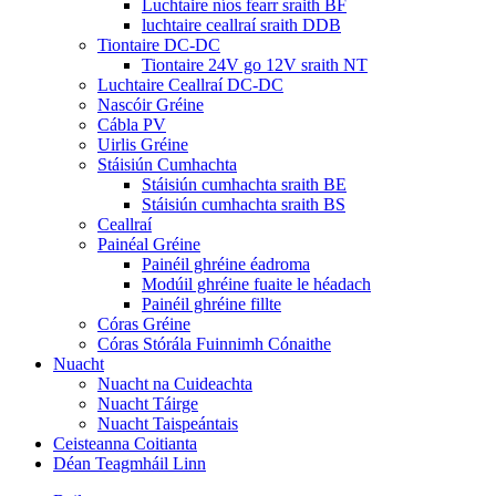
Luchtaire níos fearr sraith BF
luchtaire ceallraí sraith DDB
Tiontaire DC-DC
Tiontaire 24V go 12V sraith NT
Luchtaire Ceallraí DC-DC
Nascóir Gréine
Cábla PV
Uirlis Gréine
Stáisiún Cumhachta
Stáisiún cumhachta sraith BE
Stáisiún cumhachta sraith BS
Ceallraí
Painéal Gréine
Painéil ghréine éadroma
Modúil ghréine fuaite le héadach
Painéil ghréine fillte
Córas Gréine
Córas Stórála Fuinnimh Cónaithe
Nuacht
Nuacht na Cuideachta
Nuacht Táirge
Nuacht Taispeántais
Ceisteanna Coitianta
Déan Teagmháil Linn