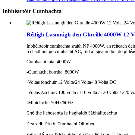
Inbhéartóir Cumhachta
Réitigh Lasmuigh den Ghreille 4000W 12 Vo
Inbhéirteoir cumhachta sraith NP 4000W, an réiteach dei
ó chadhnra go cumhacht AC, rud a ligeann duit do ghléasa
Cumhacht ráta: 4000W
-Cumhacht borrtha: 8000W
-Voltas ionchuir 12 Volta/24 Volta/48 Volta DC
-Voltas Aschuir: 100 volta / 110 volta / 120 volta / 220 v
-Minicíocht: 50Hz/60Hz
Gnéithe Ilchosanta le haghaidh Sábháilteachta
Dearadh Dlúth, Cumhacht Ollmhór