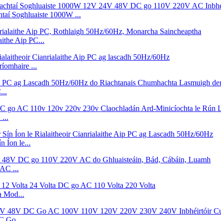
aí Soghluaiste 1000W ...
ithe Aip PC...
íomhaire ...
...
...
Íon le...
AC ...
a Mod...
 Go ...