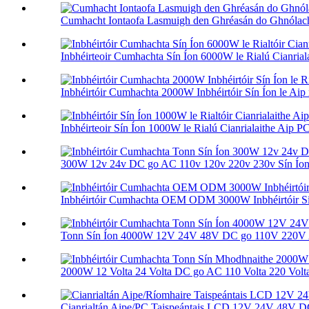
Cumhacht Iontaofa Lasmuigh den Ghréasán do Ghnólacht
Inbhéirteoir Cumhachta Sín Íon 6000W le Rialú Cianriala
Inbhéirtóir Cumhachta 2000W Inbhéirtóir Sín Íon le Aip r
Inbhéirteoir Sín Íon 1000W le Rialú Cianrialaithe Aip PC
300W 12v 24v DC go AC 110v 120v 220v 230v Sín Íon 
Inbhéirtóir Cumhachta OEM ODM 3000W Inbhéirtóir Sín 
Tonn Sín Íon 4000W 12V 24V 48V DC go 110V 220V 
2000W 12 Volta 24 Volta DC go AC 110 Volta 220 Volt
Cianrialtán Aipe/PC Taispeántais LCD 12V 24V 48V DC