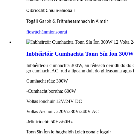
Suiteáil Éasca & Rialuithe atá Cairdiúil don Úsáideoir
Oibríocht Chiúin-Shiobair
Tógáil Garbh & Frithsheasmhach in Aimsir
fiosrúchán
mionsonraí
Inbhéirtóir Cumhachta Tonn Sín Íon 300W
Inbhéirteoir cumhachta 300W, an réiteach deiridh do do 
go cumhacht AC, rud a ligeann duit do ghléasanna agus fe
Cumhacht ráta: 300W
-Cumhacht borrtha: 600W
Voltas ionchuir 12V/24V DC
Voltas Aschuir: 220V/230V/240V AC
-Minicíocht: 50Hz/60Hz
Tonn Sín Íon le haghaidh Leictreonaic Íogair