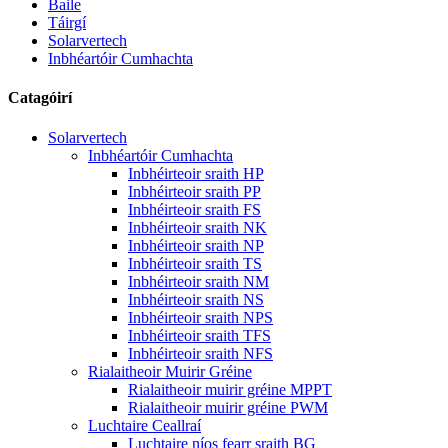
Baile
Táirgí
Solarvertech
Inbhéartóir Cumhachta
Catagóirí
Solarvertech
Inbhéartóir Cumhachta
Inbhéirteoir sraith HP
Inbhéirteoir sraith PP
Inbhéirteoir sraith FS
Inbhéirteoir sraith NK
Inbhéirteoir sraith NP
Inbhéirteoir sraith TS
Inbhéirteoir sraith NM
Inbhéirteoir sraith NS
Inbhéirteoir sraith NPS
Inbhéirteoir sraith TFS
Inbhéirteoir sraith NFS
Rialaitheoir Muirir Gréine
Rialaitheoir muirir gréine MPPT
Rialaitheoir muirir gréine PWM
Luchtaire Ceallraí
Luchtaire níos fearr sraith BG