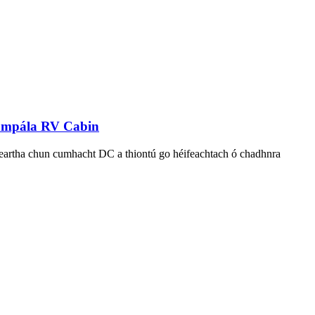
Campála RV Cabin
 deartha chun cumhacht DC a thiontú go héifeachtach ó chadhnra