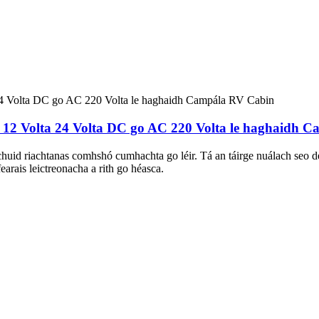
 12 Volta 24 Volta DC go AC 220 Volta le haghaidh 
chuid riachtanas comhshó cumhachta go léir. Tá an táirge nuálach seo
arais leictreonacha a rith go héasca.