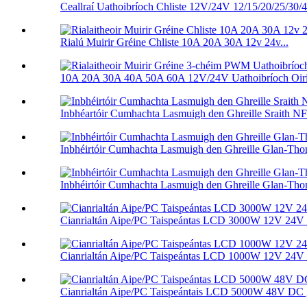
Ceallraí Uathoibríoch Chliste 12V/24V 12/15/20/25/30/4
Rialú Muirir Gréine Chliste 10A 20A 30A 12v 24v...
10A 20A 30A 40A 50A 60A 12V/24V Uathoibríoch Oiri
Inbhéartóir Cumhachta Lasmuigh den Ghreille Sraith
Inbhéirtóir Cumhachta Lasmuigh den Ghreille Glan-Th
Inbhéirtóir Cumhachta Lasmuigh den Ghreille Glan-Th
Cianrialtán Aipe/PC Taispeántas LCD 3000W 12V 24V 
Cianrialtán Aipe/PC Taispeántas LCD 1000W 12V 24V 
Cianrialtán Aipe/PC Taispeántais LCD 5000W 48V DC 