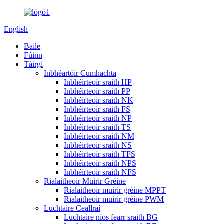
English
Baile
Fúinn
Táirgí
Inbhéartóir Cumhachta
Inbhéirteoir sraith HP
Inbhéirteoir sraith PP
Inbhéirteoir sraith NK
Inbhéirteoir sraith FS
Inbhéirteoir sraith NP
Inbhéirteoir sraith TS
Inbhéirteoir sraith NM
Inbhéirteoir sraith NS
Inbhéirteoir sraith TFS
Inbhéirteoir sraith NPS
Inbhéirteoir sraith NFS
Rialaitheoir Muirir Gréine
Rialaitheoir muirir gréine MPPT
Rialaitheoir muirir gréine PWM
Luchtaire Ceallraí
Luchtaire níos fearr sraith BG