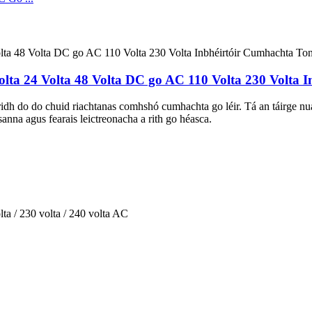
lta 24 Volta 48 Volta DC go AC 110 Volta 230 Volta 
ridh do do chuid riachtanas comhshó cumhachta go léir. Tá an táirge n
nna agus fearais leictreonacha a rith go héasca.
olta / 230 volta / 240 volta AC