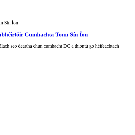
Inbhéirtóir Cumhachta Tonn Sín Íon
uálach seo deartha chun cumhacht DC a thiontú go héifeachtach