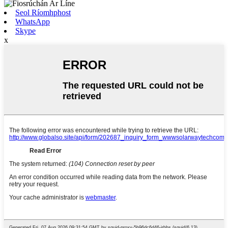
Seol Ríomhphost
WhatsApp
Skype
x