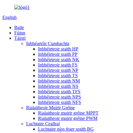
English
Baile
Fúinn
Táirgí
Inbhéartóir Cumhachta
Inbhéirteoir sraith HP
Inbhéirteoir sraith PP
Inbhéirteoir sraith NK
Inbhéirteoir sraith FS
Inbhéirteoir sraith NP
Inbhéirteoir sraith TS
Inbhéirteoir sraith NM
Inbhéirteoir sraith NS
Inbhéirteoir sraith TFS
Inbhéirteoir sraith NPS
Inbhéirteoir sraith NFS
Rialaitheoir Muirir Gréine
Rialaitheoir muirir gréine MPPT
Rialaitheoir muirir gréine PWM
Luchtaire Ceallraí
Luchtaire níos fearr sraith BG