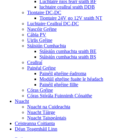
Luchtaire níos fearr sraith BF
luchtaire ceallraí sraith DDB
Tiontaire DC-DC
Tiontaire 24V go 12V sraith NT
Luchtaire Ceallraí DC-DC
Nascóir Gréine
Cábla PV
Uirlis Gréine
Stáisiún Cumhachta
Stáisiún cumhachta sraith BE
Stáisiún cumhachta sraith BS
Ceallraí
Painéal Gréine
Painéil ghréine éadroma
Modúil ghréine fuaite le héadach
Painéil ghréine fillte
Córas Gréine
Córas Stórála Fuinnimh Cónaithe
Nuacht
Nuacht na Cuideachta
Nuacht Táirge
Nuacht Taispeántais
Ceisteanna Coitianta
Déan Teagmháil Linn