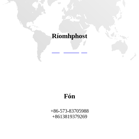
Ríomhphost
info@solarway.cc
Fón
+86-573-83705988
+8613819379269