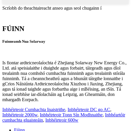
Scríobh do theachtaireacht anseo agus seol chugainn í
FÚINN
Fuinneamh Nua Solarway
Is fiontar ardteicneolaíochta é Zhejiang Solarway New Energy Co.,
Ltd. atá speisialaithe i dtaighde agus forbairt, táirgeadh agus díol
trealaimh nua comhshó cumhachta fuinnimh agus trealaimh stórála
fuinnimh. Tá a cheanncheathrú agus a bhunáit táirgthe lonnaithe i
gCrios Náisiúnta Ardteicneolaíochta Xiuzhou i Jiaxing, Zhejiang,
agus tá ionad taighde agus forbartha aige i mBéising, an tSín. Tá
ionad seirbhíse iar-díolacháin ag Leipzig, an Ghearmáin, don
mhargadh Eorpach.
Inbhéirteoir Cumhachta Inaistrithe
,
Inbhéirteoir DC go AC
,
Inbhéirteoir 2000w
,
Inbhéirteoir Tonn Sín Modhnaithe
,
Inbhéartóir
cumhachta gluaisteáin
,
Inbhéirteoir 600w
Fúinn