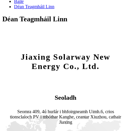
Baile
Déan Teagmháil Linn
Déan Teagmháil Linn
Jiaxing Solarway New
Energy Co., Ltd.
Seoladh
Seomra 409, 4ú hurlár i bhfoirgneamh Uimh.6, crios
tionsclaíoch PV i mbóthar Kanghe, ceantar Xiuzhou, cathair
Jiaxing