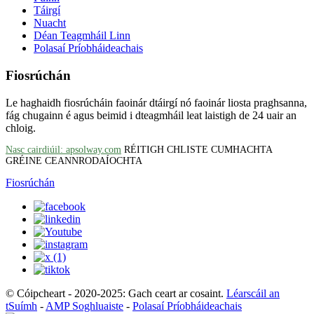
Táirgí
Nuacht
Déan Teagmháil Linn
Polasaí Príobháideachais
Fiosrúchán
Le haghaidh fiosrúcháin faoinár dtáirgí nó faoinár liosta praghsanna,
fág chugainn é agus beimid i dteagmháil leat laistigh de 24 uair an
chloig.
Nasc cairdiúil: apsolway.com
RÉITIGH CHLISTE CUMHACHTA
GRÉINE CEANNRODAÍOCHTA
Fiosrúchán
© Cóipcheart - 2020-2025: Gach ceart ar cosaint.
Léarscáil an
tSuímh
-
AMP Soghluaiste
-
Polasaí Príobháideachais